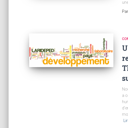
une
Pa
CO
U
r
T
s
Nou
a o
hum
d’e
mon
Li