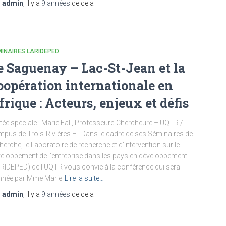
r
admin
, il y a
9 années
de cela
INAIRES LARIDEPED
e Saguenay – Lac-St-Jean et la
oopération internationale en
frique : Acteurs, enjeux et défis
itée spéciale : Marie Fall, Professeure-Chercheure – UQTR /
pus de Trois-Rivières – Dans le cadre de ses Séminaires de
herche, le Laboratoire de recherche et d’intervention sur le
eloppement de l’entreprise dans les pays en développement
RIDEPED) de l’UQTR vous convie à la conférence qui sera
nnée par Mme Marie
Lire la suite…
r
admin
, il y a
9 années
de cela