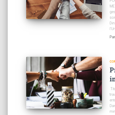
PO
ME
ges
son
Din
l’U
Pa
CO
P
i
Tit
tra
ent
Dan
min