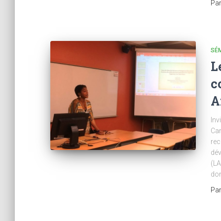
Pa
SÉM
L
c
A
Inv
Cam
rec
dév
(LA
do
Pa