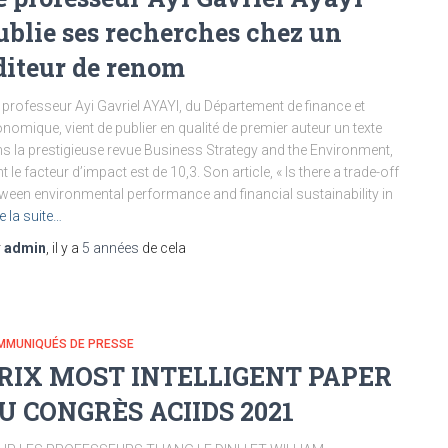
ublie ses recherches chez un
diteur de renom
professeur Ayi Gavriel AYAYI, du Département de finance et
nomique, vient de publier en qualité de premier auteur un texte
s la prestigieuse revue Business Strategy and the Environment,
t le facteur d’impact est de 10,3. Son article, « Is there a trade-off
ween environmental performance and financial sustainability in
re la suite…
r
admin
, il y a
5 années
de cela
MMUNIQUÉS DE PRESSE
RIX MOST INTELLIGENT PAPER
U CONGRÈS ACIIDS 2021