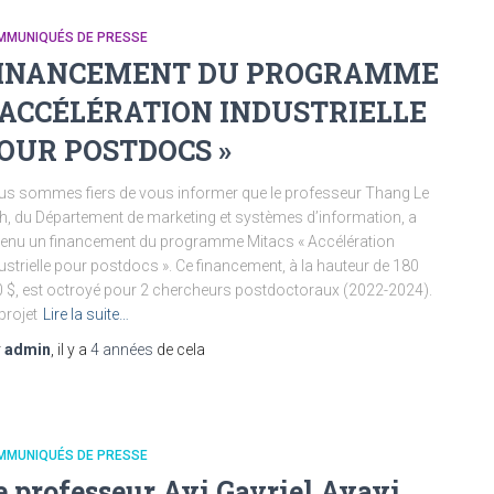
MMUNIQUÉS DE PRESSE
INANCEMENT DU PROGRAMME
 ACCÉLÉRATION INDUSTRIELLE
OUR POSTDOCS »
s sommes fiers de vous informer que le professeur Thang Le
h, du Département de marketing et systèmes d’information, a
enu un financement du programme Mitacs « Accélération
ustrielle pour postdocs ». Ce financement, à la hauteur de 180
 $, est octroyé pour 2 chercheurs postdoctoraux (2022-2024).
projet
Lire la suite…
r
admin
, il y a
4 années
de cela
MMUNIQUÉS DE PRESSE
e professeur Ayi Gavriel Ayayi