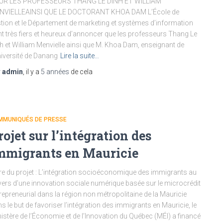
UR LES PROFESSEURS THANG LE DINH ET WILLIAM
NVIELLEAINSI QUE LE DOCTORANT KHOA DAM L’École de
tion et le Département de marketing et systèmes d’information
t très fiers et heureux d’annoncer que les professeurs Thang Le
h et William Menvielle ainsi que M. Khoa Dam, enseignant de
niversité de Danang
Lire la suite…
r
admin
, il y a
5 années
de cela
MMUNIQUÉS DE PRESSE
rojet sur l’intégration des
mmigrants en Mauricie
re du projet : L’intégration socioéconomique des immigrants au
vers d’une innovation sociale numérique basée sur le microcrédit
repreneurial dans la région non métropolitaine de la Mauricie
s le but de favoriser l’intégration des immigrants en Mauricie, le
istère de l’Économie et de l’Innovation du Québec (MÉI) a financé