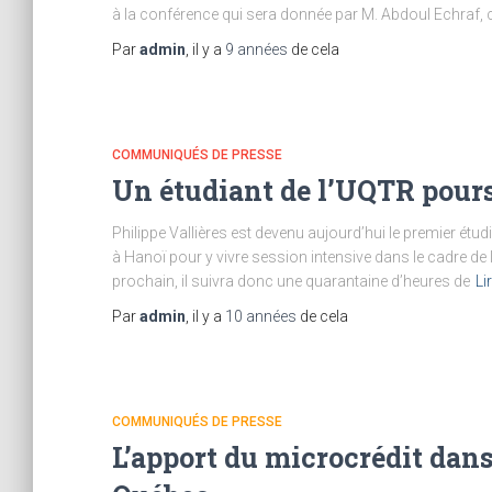
à la conférence qui sera donnée par M. Abdoul Echraf,
Par
admin
, il y a
9 années
de cela
COMMUNIQUÉS DE PRESSE
Un étudiant de l’UQTR pour
Philippe Vallières est devenu aujourd’hui le premier étud
à Hanoï pour y vivre session intensive dans le cadre de 
prochain, il suivra donc une quarantaine d’heures de
Li
Par
admin
, il y a
10 années
de cela
COMMUNIQUÉS DE PRESSE
L’apport du microcrédit dans