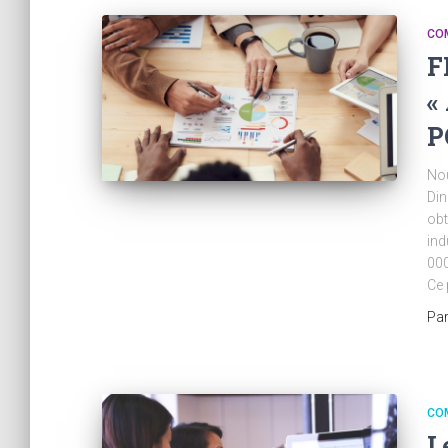
CO
F
«
P
Nou
Din
obt
ind
000
Ce 
Pa
CO
L