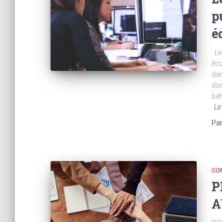
p
é
Le 
éco
dan
don
bet
Li
Pa
CO
P
A