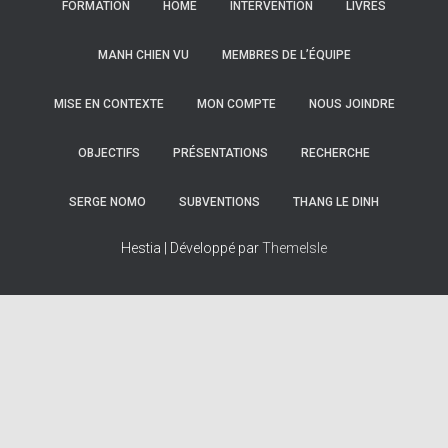
FORMATION
HOME
INTERVENTION
LIVRES
MANH CHIEN VU
MEMBRES DE L’ÉQUIPE
MISE EN CONTEXTE
MON COMPTE
NOUS JOINDRE
OBJECTIFS
PRÉSENTATIONS
RECHERCHE
SERGE NOMO
SUBVENTIONS
THANG LE DINH
Hestia | Développé par
ThemeIsle