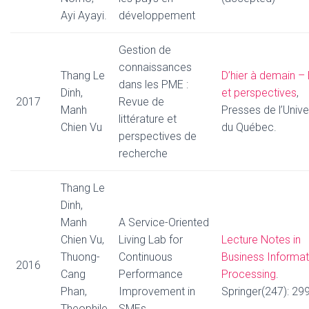
Ayi Ayayi.
développement
Gestion de
connaissances
Thang Le
D’hier à demain – 
dans les PME :
Dinh,
et perspectives
,
2017
Revue de
Manh
Presses de l’Unive
littérature et
Chien Vu
du Québec.
perspectives de
recherche
Thang Le
Dinh,
Manh
A Service-Oriented
Chien Vu,
Living Lab for
Lecture Notes in
Thuong-
Continuous
Business Informat
2016
Cang
Performance
Processing
.
Phan,
Improvement in
Springer(247): 29
Theophile
SMEs