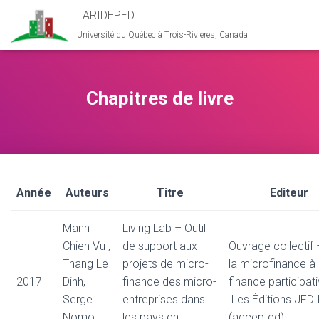
LARIDEPED
Université du Québec à Trois-Rivières, Canada
Chapitres de livre
Année
Auteurs
Titre
Editeur
Manh
Living Lab – Outil
Chien Vu ,
de support aux
Ouvrage collectif
Thang Le
projets de micro-
la microfinance à 
2017
Dinh,
finance des micro-
finance participat
Serge
entreprises dans
Les Éditions JFD 
Nomo,
les pays en
(accepted)