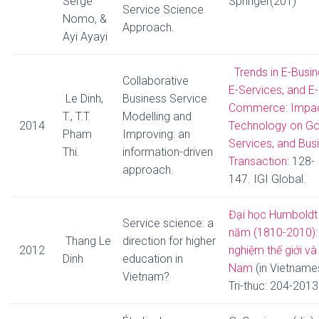
Serge
Springer(201)
Service Science
Nomo, &
Approach.
Ayi Ayayi
Trends in E-Busin
Collaborative
E-Services, and E-
Le Dinh,
Business Service
Commerce: Impac
T., T.T.
Modelling and
2014
Technology on G
Pham
Improving: an
Services, and Bus
Thi.
information-driven
Transaction
: 128-
approach.
147. IGI Global.
Đại học Humboldt
Service science: a
năm (1810-2010):
Thang Le
direction for higher
2012
nghiệm thế giới và
Dinh
education in
Nam
(in Vietname
Vietnam?
Tri-thuc: 204-2013