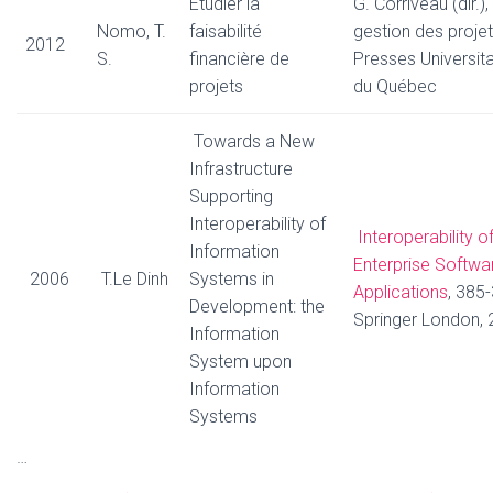
Étudier la
G. Corriveau (dir.),
Nomo, T.
faisabilité
gestion des projet
2012
S.
financière de
Presses Universita
projets
du Québec
Towards a New
Infrastructure
Supporting
Interoperability of
Interoperability o
Information
Enterprise Softwa
2006
T.Le Dinh
Systems in
Applications
, 385
Development: the
Springer London, 
Information
System upon
Information
Systems
…