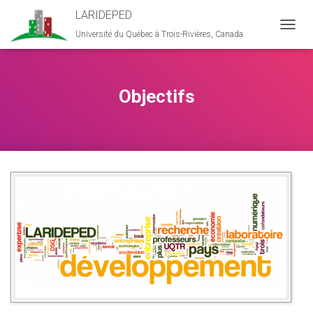
LARIDEPED
Université du Québec à Trois-Rivières, Canada
D
É
P
L
I
Objectifs
E
R
L
A
N
A
V
I
G
A
T
I
O
N