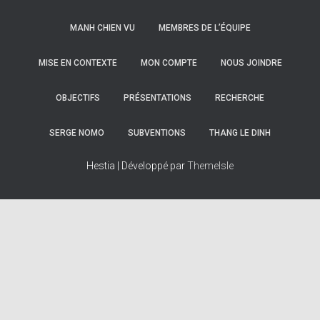
MANH CHIEN VU
MEMBRES DE L’ÉQUIPE
MISE EN CONTEXTE
MON COMPTE
NOUS JOINDRE
OBJECTIFS
PRÉSENTATIONS
RECHERCHE
SERGE NOMO
SUBVENTIONS
THANG LE DINH
Hestia | Développé par
ThemeIsle