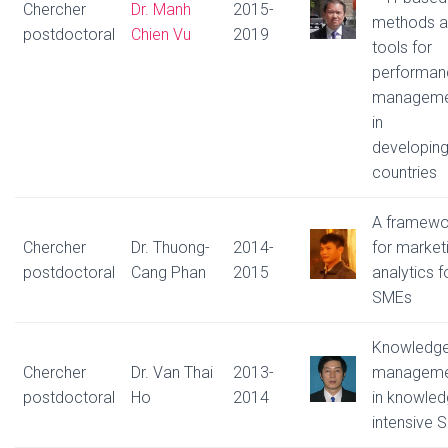
Chercher
Dr. Manh
2015-
methods 
postdoctoral
Chien Vu
2019
tools for
performan
manageme
in
developin
countries
A framewo
Chercher
Dr. Thuong-
2014-
for market
postdoctoral
Cang Phan
2015
analytics f
SMEs
Knowledg
Chercher
Dr. Van Thai
2013-
manageme
postdoctoral
Ho
2014
in knowled
intensive 