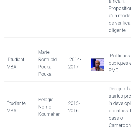
africain:
Propositio
d’un modè
de vérifica
diligente
Marie
Politiques
Étudiant
Romuald
2014-
publiques 
MBA
Pouka
2017
PME
Pouka
Design of 
startup pro
Pelagie
Étudiante
2015-
in develop
Nomo
MBA
2016
countries: 
Koumahan
case of
Cameroon