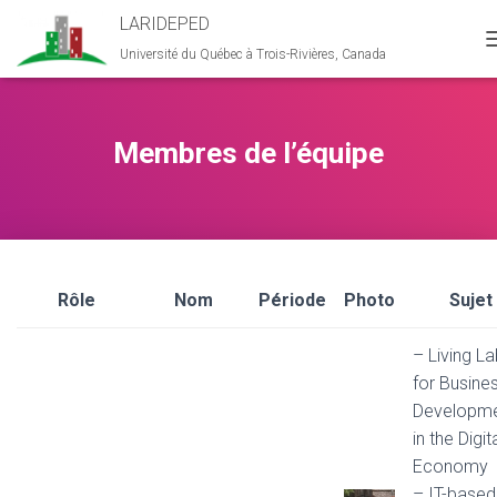
LARIDEPED
Université du Québec à Trois-Rivières, Canada
Membres de l’équipe
Rôle
Nom
Période
Photo
Sujet
– Living L
for Busine
Developm
in the Digit
Economy
– IT-based