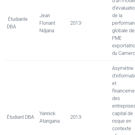
d’un modè
d’évaluati
Jean
de la
Étudiante
Floriant
2013-
performan
DBA
Ndjana
globale de
PME
exportatri
du Camer
Asymétrie
d’informat
et
financeme
des
entreprise
Yannick
capital de
Étudiant DBA
2013-
Atangana
risque en
contexte