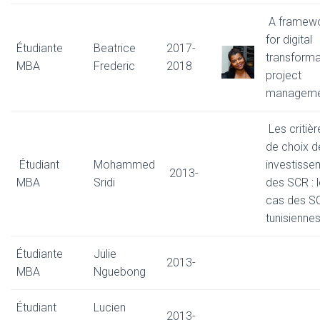
A framew
for digital
Étudiante
Beatrice
2017-
transforma
MBA
Frederic
2018
project
manageme
Les critièr
de choix d
Étudiant
Mohammed
investisse
2013-
MBA
Sridi
des SCR : 
cas des S
tunisienne
Étudiante
Julie
2013-
MBA
Nguebong
Étudiant
Lucien
2013-