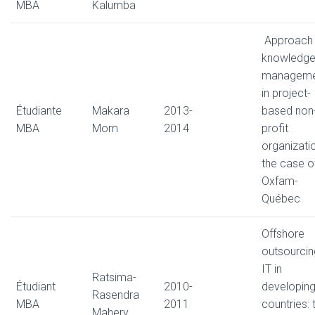
MBA
Kalumba
Approach 
knowledg
manageme
in project-
Étudiante
Makara
2013-
based non
MBA
Mom
2014
profit
organizati
the case o
Oxfam-
Québec
Offshore
outsourcin
IT in
Ratsima-
Étudiant
2010-
developin
Rasendra
MBA
2011
countries: 
Mahery