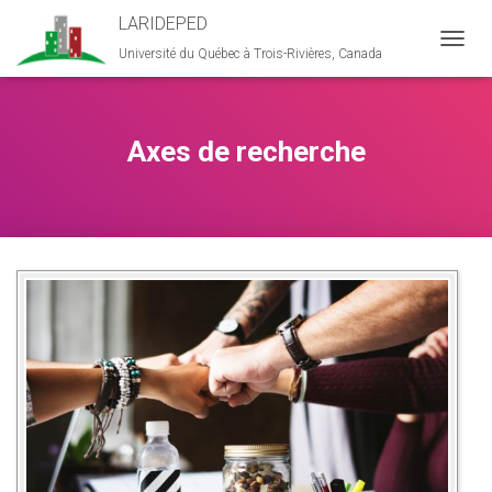
LARIDEPED
Université du Québec à Trois-Rivières, Canada
D
É
P
L
I
Axes de recherche
E
R
L
A
N
A
V
I
G
A
T
I
O
N