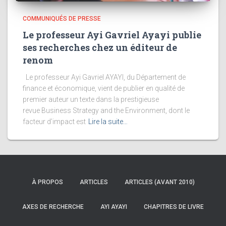
COMMUNIQUÉS DE PRESSE
Le professeur Ayi Gavriel Ayayi publie
ses recherches chez un éditeur de
renom
Le professeur Ayi Gavriel AYAYI, du Département de
finance et économique, vient de publier en qualité de
premier auteur un texte dans la prestigieuse
revue Business Strategy and the Environment, dont le
facteur d’impact est
Lire la suite…
À PROPOS
ARTICLES
ARTICLES (AVANT 2010)
AXES DE RECHERCHE
AYI AYAYI
CHAPITRES DE LIVRE