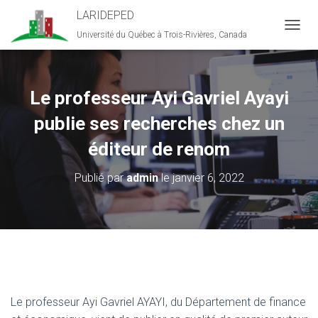
LARIDEPED
Université du Québec à Trois-Rivières, Canada
D
É
P
L
I
Le professeur Ayi Gavriel Ayayi
E
R
publie ses recherches chez un
L
A
éditeur de renom
N
A
Publié par
admin
le
janvier 6, 2022
V
I
G
A
T
I
O
N
Le professeur Ayi Gavriel AYAYI, du Département de finance