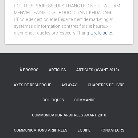
POUR LES PROFESSEURS THANG LE DINH ET WILLIAM
MENVIELLEAINSI QUE LE DOCTORANT KHOA DAM
L’École de gestion et le Département de marketing et
systèmes d’information sont très fiers et heureux
d’annoncer que les professeurs Thang
Lire la suite…
À PROPOS
ARTICLES
ARTICLES (AVANT 2010)
AXES DE RECHERCHE
AYI AYAYI
CHAPITRES DE LIVRE
COLLOQUES
COMMANDE
COMMUNICATION ARBITRÉES AVANT 2010
COMMUNICATIONS ARBITRÉES
ÉQUIPE
FONDATEURS