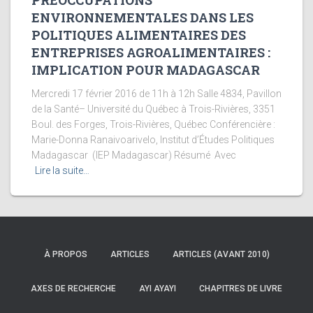
PREOCCUPATIONS
ENVIRONNEMENTALES DANS LES
POLITIQUES ALIMENTAIRES DES
ENTREPRISES AGROALIMENTAIRES :
IMPLICATION POUR MADAGASCAR
Mercredi 17 février 2016 de 11h à 12h Salle 4834, Pavillon
de la Santé– Université du Québec à Trois-Rivières, 3351
Boul. des Forges, Trois-Rivières, Québec Conférencière :
Marie-Donna Ranaivoarivelo, Institut d’Études Politiques
Madagascar (IEP Madagascar) Résumé Avec
Lire la suite…
À PROPOS
ARTICLES
ARTICLES (AVANT 2010)
AXES DE RECHERCHE
AYI AYAYI
CHAPITRES DE LIVRE