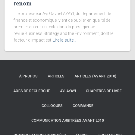
renom
Le professeur Ayi Gavriel AYAYI, du Département de
finance et économique, vient de publier en qualité de
premier auteur un texte dans la prestigieuse
revue Business Strategy and the Environment, dont le
facteur d’impact est
Lire la suite…
À PROPOS
ARTICLES
ARTICLES (AVANT 2010)
AXES DE RECHERCHE
AYI AYAYI
CHAPITRES DE LIVRE
COLLOQUES
COMMANDE
COMMUNICATION ARBITRÉES AVANT 2010