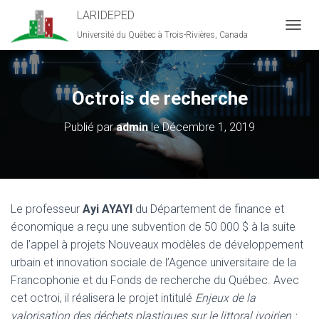
LARIDEPED
Université du Québec à Trois-Rivières, Canada
D
É
P
L
I
Octrois de recherche
E
R
Publié par
admin
le
Décembre 1, 2019
L
A
N
A
V
I
Le professeur
Ayi AYAYI
du Département de finance et
G
A
économique a reçu une subvention de 50 000 $ à la suite
T
de l’appel à projets Nouveaux modèles de développement
I
urbain et innovation sociale de l’Agence universitaire de la
O
Francophonie et du Fonds de recherche du Québec. Avec
N
cet octroi, il réalisera le projet intitulé
Enjeux de la
valorisation des déchets plastiques sur le littoral ivoirien :