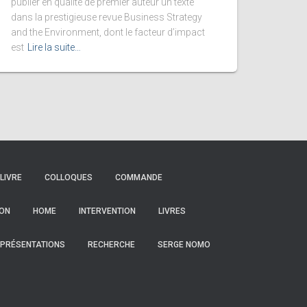
publier en qualité de premier auteur un texte
dans la prestigieuse revue Business Strategy
and the Environment, dont le facteur d’impact
est
Lire la suite…
LIVRE
COLLOQUES
COMMANDE
ON
HOME
INTERVENTION
LIVRES
PRÉSENTATIONS
RECHERCHE
SERGE NOMO