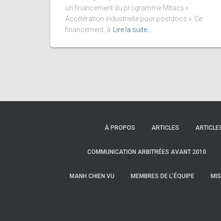
un financement du programme Mitacs «
Accélération industrielle pour postdocs ». Ce
financement, à
Lire la suite…
À PROPOS
ARTICLES
ARTICLE
COMMUNICATION ARBITRÉES AVANT 2010
MANH CHIEN VU
MEMBRES DE L’ÉQUIPE
MIS