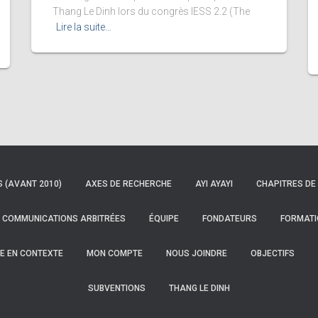
Thang Le Dinh lors du congrès IESS 2.2 (The
Lire la suite…
S (AVANT 2010)
AXES DE RECHERCHE
AYI AYAYI
CHAPITRES DE 
COMMUNICATIONS ARBITRÉES
ÉQUIPE
FONDATEURS
FORMATI
E EN CONTEXTE
MON COMPTE
NOUS JOINDRE
OBJECTIFS
SUBVENTIONS
THANG LE DINH