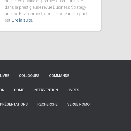
publier en qualité de premier auteur un texte
dans la prestigieuse revue Business Strategy
and the Environment, dont le facteur d’impact
est
Lire la suite…
LIVRE
COLLOQUES
COMMANDE
ON
HOME
INTERVENTION
LIVRES
PRÉSENTATIONS
RECHERCHE
SERGE NOMO