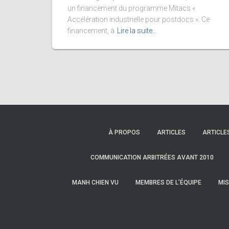
un financement du programme Mitacs «
Accélération industrielle pour postdocs ». Ce
financement, à
Lire la suite…
À PROPOS
ARTICLES
ARTICLE
COMMUNICATION ARBITRÉES AVANT 2010
MANH CHIEN VU
MEMBRES DE L’ÉQUIPE
MIS