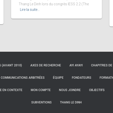
Thang Le Dinh lors du congrès IESS 2.2 (The
Lire la suite…
S (AVANT 2010)
AXES DE RECHERCHE
AYI AYAYI
CHAPITRES DE 
COMMUNICATIONS ARBITRÉES
ÉQUIPE
FONDATEURS
FORMATI
E EN CONTEXTE
MON COMPTE
NOUS JOINDRE
OBJECTIFS
SUBVENTIONS
THANG LE DINH