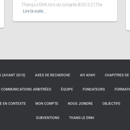
Thang Le Dinh lors du congrès IESS 2.2 (The
Lire la suite…
S (AVANT 2010)
AXES DE RECHERCHE
AYI AYAYI
CHAPITRES DE 
COMMUNICATIONS ARBITRÉES
ÉQUIPE
FONDATEURS
FORMATI
E EN CONTEXTE
MON COMPTE
NOUS JOINDRE
OBJECTIFS
SUBVENTIONS
THANG LE DINH