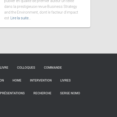
publier en qualité de premier auteur un texte
dans la prestigieuse revue Business Strategy
and the Environment, dont le facteur d’impact
est
Lire la suite…
LIVRE
COLLOQUES
COMMANDE
ON
HOME
INTERVENTION
LIVRES
PRÉSENTATIONS
RECHERCHE
SERGE NOMO