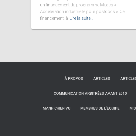
un financement du programme Mitacs «
Accélération industrielle pour postdocs ». Ce
financement, à
Lire la suite…
À PROPOS
ARTICLES
ARTICLE
COMMUNICATION ARBITRÉES AVANT 2010
MANH CHIEN VU
MEMBRES DE L’ÉQUIPE
MIS